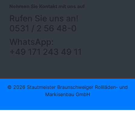
Nehmen Sie Kontakt mit uns auf
Rufen Sie uns an!
0531 / 2 56 48-0
WhatsApp:
+49 171 243 49 11
© 2026 Stautmeister Braunschweiger Rollläden- und
Markisenbau GmbH